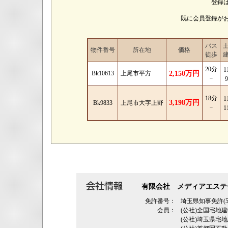
登録
既に会員登録が
バス
物件番号
所在地
価格
徒歩
20分
1
Bk10613
上尾市平方
2,150万円
－
9
18分
1
3,198万円
Bk9833
上尾市大字上野
－
1
有限会社 メディアエステ
免許番号：
埼玉県知事免許(5
会員：
(公社)全国宅地
(公社)埼玉県