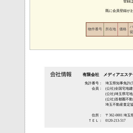
登録
既に会員登録が
物件番号
所在地
価格
有限会社 メディアエステ
免許番号：
埼玉県知事免許(5
会員：
(公社)全国宅地
(公社)埼玉県
(公社)首都圏不
埼玉不動産査定
住所：
〒362‐0001 埼
ＴＥＬ：
0120-213-517