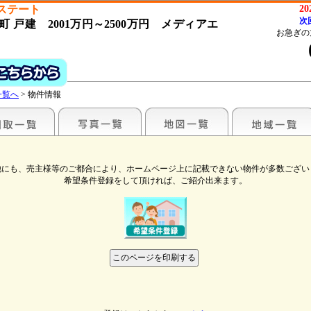
ステート
2
次
 戸建 2001万円～2500万円 メディアエ
お急ぎの
一覧へ
> 物件情報
他にも、売主様等のご都合により、ホームページ上に記載できない物件が多数ござい
希望条件登録をして頂ければ、ご紹介出来ます。