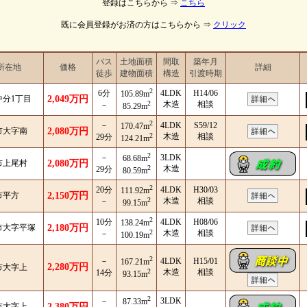
登録はこちらから ⇒
こちら
既に会員登録がお済の方はこちらから ⇒
クリック
バス
土地面積
間取
築年月
所在地
価格
詳細
徒歩
建物面積
構造
引渡時期
2
6分
4LDK
H14/06
105.89m
中分1丁目
2,049万円
2
木造
相談
－
85.29m
2
－
4LDK
S59/12
170.47m
市大字南
2,080万円
2
木造
相談
29分
124.21m
2
－
3LDK
68.68m
市上尾村
2,080万円
2
木造
29分
80.59m
2
20分
4LDK
H30/03
111.92m
市平方
2,150万円
2
木造
相談
－
99.15m
2
10分
4LDK
H08/06
138.24m
市大字平塚
2,180万円
2
木造
相談
－
100.19m
2
－
4LDK
H15/01
167.21m
2,280万円
市大字上
2
木造
相談
14分
93.15m
2
－
3LDK
87.33m
市大字上
2,380万円