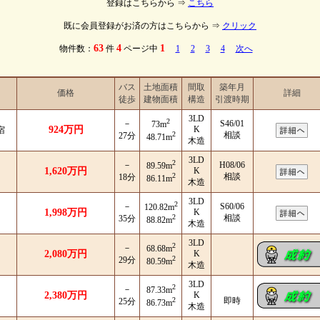
登録はこちらから ⇒
こちら
既に会員登録がお済の方はこちらから ⇒
クリック
63
4
1
物件数：
件
ページ中
1
2
3
4
次へ
バス
土地面積
間取
築年月
価格
詳細
徒歩
建物面積
構造
引渡時期
3LD
2
－
S46/01
73m
924万円
K
宿
2
相談
27分
48.71m
木造
3LD
2
－
H08/06
89.59m
1,620万円
K
2
相談
18分
86.11m
木造
3LD
2
－
S60/06
120.82m
1,998万円
K
2
相談
35分
88.82m
木造
3LD
2
－
68.68m
2,080万円
K
2
29分
80.59m
木造
3LD
2
－
87.33m
2,380万円
K
2
即時
25分
86.73m
木造