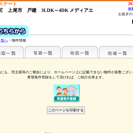
ステート
2
次
 上尾市 戸建 3LDK～4DK メディアエ
お急ぎの
一覧へ
> 物件情報
他にも、売主様等のご都合により、ホームページ上に記載できない物件が多数ござい
希望条件登録をして頂ければ、ご紹介出来ます。