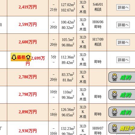
3LD
2
－
S46/01
127.02m
2,419万円
K
目
2
相談
21分
102.67m
木造
3LD
2
－
H06/06
100.42m
2,599万円
K
目
2
即時
20分
80.32m
木造
3LD
2
－
H17/09
105.5m
2,600万円
K
目
2
相談
20分
96.88m
木造
3LD
2
5分
112.36m
2,699万
K
2
即時
－
89.42m
円
木造
3LD
2
－
83.37m
2,780万円
K
2
20分
81.8m
木造
3LD
2
10分
110m
2,798万円
K
2
即時
－
99.36m
木造
3LD
2
－
126.56m
2,890万円
K
2
即時
18分
96.05m
木造
3LD
2
丁
－
H09/07
132.23m
2,930万円
K
2
即時
10分
99.78m