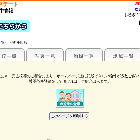
ステート
2
次
件情報
お急ぎの
一覧へ
> 物件情報
他にも、売主様等のご都合により、ホームページ上に記載できない物件が多数ござい
希望条件登録をして頂ければ、ご紹介出来ます。