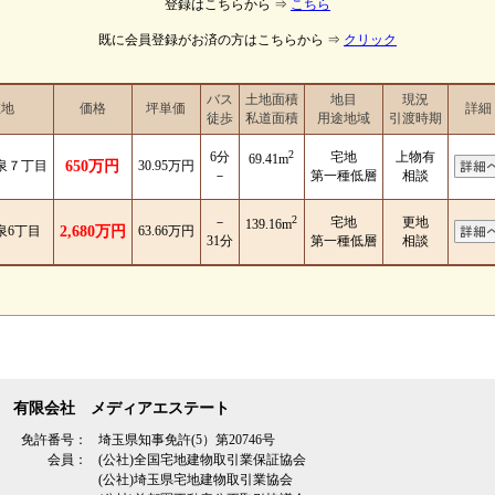
登録はこちらから ⇒
こちら
既に会員登録がお済の方はこちらから ⇒
クリック
バス
土地面積
地目
現況
在地
価格
坪単価
詳細
徒歩
私道面積
用途地域
引渡時期
2
6分
宅地
上物有
69.41m
泉７丁目
650万円
30.95万円
－
第一種低層
相談
2
－
宅地
更地
139.16m
泉6丁目
2,680万円
63.66万円
31分
第一種低層
相談
有限会社 メディアエステート
免許番号：
埼玉県知事免許(5）第20746号
会員：
(公社)全国宅地建物取引業保証協会
(公社)埼玉県宅地建物取引業協会